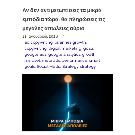
Αν δεν αντιμετωπίσεις τα μικρά
εμπόδια τώρα, θα πληρώσεις τις
μεγάλες απώλειες αύριο
11 Ιανουαρίου, 2026
ad copywriting
,
businnes growth
,
copywriting
,
digital marketing
,
goals
,
google ads
,
google analytics
,
growth
mindset
,
meta ads
,
performance
,
smart
goals
,
Social Media Strategy
,
strategy