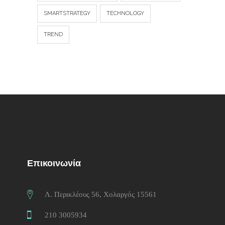
SMARTSTRATEGY
TECHNOLOGY
TREND
Επικοινωνία
Λ. Περικλέους 56, Χολαργός 15561
210 3005934