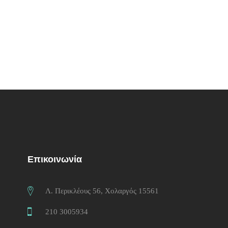
Επικοινωνία
Λ. Περικλέους 56, Χολαργός 15561
210 3005934