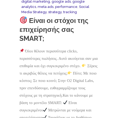
digital marketing
,
google ads
,
google
analytics
,
meta ads
,
performance
,
Social
Media Strategy
,
strategy
,
tracking
Είναι οι στόχοι της
επιχείρησής σας
SMART;
Όλοι θέλουν περισσότερα clicks,
περισσότερες πωλήσεις. Αυτό ακούγεται σαν μια
επιθυμία και όχι συγκεκριμένο στόχο.
Ξέρεις
τι ακριβώς θέλεις να πετύχεις;
Πότε; Με ποιο
κόστος; Σε ποιο κοινό; Στην O2 Digital Labs,
πριν επενδύσουμε, ευθυγραμμίζουμε τους
στόχους με τη στρατηγική.Και το κάνουμε με
βάση το μοντέλο SMART:
Είναι
συγκεκριμένοι
Μετρώνται με νούμερα και
αποτελέσματα
Ταιριάζουν με το διαθέσιμο