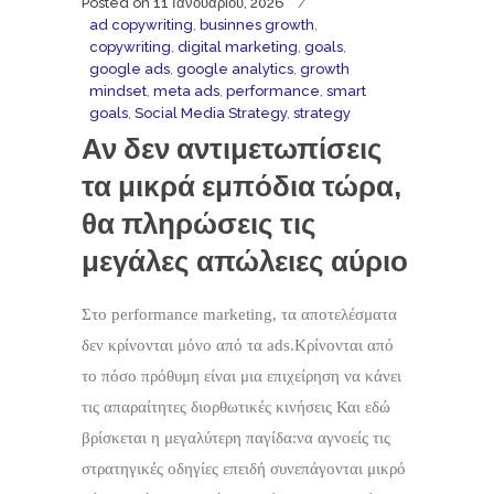
Posted on
11 Ιανουαρίου, 2026
ad copywriting
,
businnes growth
,
copywriting
,
digital marketing
,
goals
,
google ads
,
google analytics
,
growth
mindset
,
meta ads
,
performance
,
smart
goals
,
Social Media Strategy
,
strategy
Αν δεν αντιμετωπίσεις
τα μικρά εμπόδια τώρα,
θα πληρώσεις τις
μεγάλες απώλειες αύριο
Στο performance marketing, τα αποτελέσματα
δεν κρίνονται μόνο από τα ads.Κρίνονται από
το πόσο πρόθυμη είναι μια επιχείρηση να κάνει
τις απαραίτητες διορθωτικές κινήσεις Και εδώ
βρίσκεται η μεγαλύτερη παγίδα:να αγνοείς τις
στρατηγικές οδηγίες επειδή συνεπάγονται μικρό