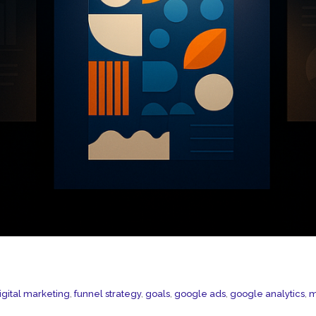
igital marketing
,
funnel strategy
,
goals
,
google ads
,
google analytics
,
m