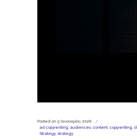
Posted on
5 Ιανουαρίου, 2026
ad copywriting
,
audiences
,
content
,
copywriting
,
d
Strategy
,
strategy