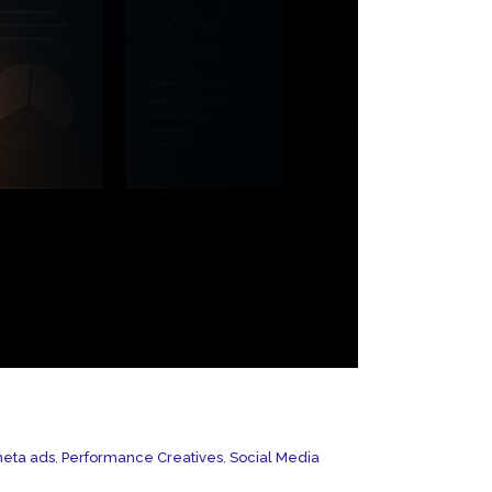
eta ads
,
Performance Creatives
,
Social Media