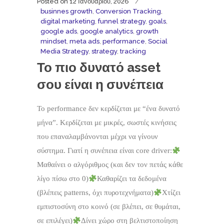
Posted on
12 Ιανουαρίου, 2026
businnes growth
,
Conversion Tracking
,
digital marketing
,
funnel strategy
,
goals
,
google ads
,
google analytics
,
growth
mindset
,
meta ads
,
performance
,
Social
Media Strategy
,
strategy
,
tracking
Το πιο δυνατό asset
σου είναι η συνέπεια
Το performance δεν κερδίζεται με “ένα δυνατό
μήνα”. Κερδίζεται με μικρές, σωστές κινήσεις
που επαναλαμβάνονται μέχρι να γίνουν
σύστημα. Γιατί η συνέπεια είναι core driver:
Μαθαίνει ο αλγόριθμος (και δεν τον πετάς κάθε
λίγο πίσω στο 0)
Καθαρίζει τα δεδομένα
(βλέπεις patterns, όχι πυροτεχνήματα)
Χτίζει
εμπιστοσύνη στο κοινό (σε βλέπει, σε θυμάται,
σε επιλέγει)
Δίνει χώρο στη βελτιστοποίηση