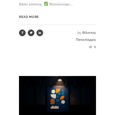
βάσει κόστους.
Βελτιώνουμε...
READ MORE
by
Φίλιππος
Παπαπάρμος
0