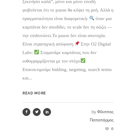
ξεκινήσει καλά”, μόνο και μόνο επειδή
φοβούνται ότι το pause θα κόψει τη ροή. Αλλά η
πραγματικότητα είναι διαφορετική:
όταν μια
καμπάνια δεν αποδίδει, το scale δεν τη σώζει —
την επιδεινώνει.Το pause δεν είναι αποτυχία.
Είναι στρατηγική απόφαση.
Στην O2 Digital
Labs:
Σταματάμε καμπάνιες που δεν
ευθυγραμμίζονται με τον στόχο
Επανεκτιμούμε bidding, targeting, search terms
και...
READ MORE
by
Φίλιππος
Παπαπάρμος
0