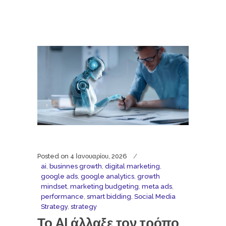
Posted on
4 Ιανουαρίου, 2026
ai
,
businnes growth
,
digital marketing
,
google ads
,
google analytics
,
growth
mindset
,
marketing budgeting
,
meta ads
,
performance
,
smart bidding
,
Social Media
Strategy
,
strategy
Το AI άλλαξε τον τρόπο