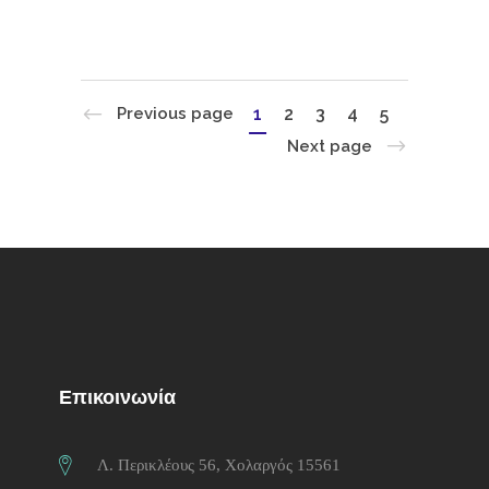
1
2
3
4
5
Previous page
Next page
Επικοινωνία
Λ. Περικλέους 56, Χολαργός 15561