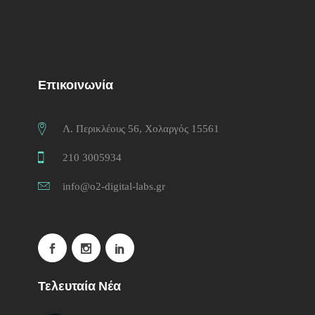
Επικοινωνία
Λ. Περικλέους 56, Χολαργός 15561
210 3005934
info@o2-digital-labs.gr
Τελευταία Νέα