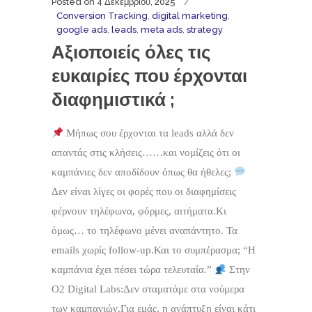
Posted on
4 Δεκεμβρίου, 2025
Conversion Tracking
,
digital marketing
,
google ads
,
leads
,
meta ads
,
strategy
Αξιοποιείς όλες τις
ευκαιρίες που έρχονται
διαφημιστικά ;
Μήπως σου έρχονται τα leads αλλά δεν
απαντάς στις κλήσεις……και νομίζεις ότι οι
καμπάνιες δεν αποδίδουν όπως θα ήθελες;
Δεν είναι λίγες οι φορές που οι διαφημίσεις
φέρνουν τηλέφωνα, φόρμες, αιτήματα.Κι
όμως… το τηλέφωνο μένει αναπάντητο. Τα
emails χωρίς follow-up.Και το συμπέρασμα; “Η
καμπάνια έχει πέσει τώρα τελευταία.”
Στην
O2 Digital Labs:Δεν σταματάμε στα νούμερα
των καμπανιών.Για εμάς, η ανάπτυξη είναι κάτι