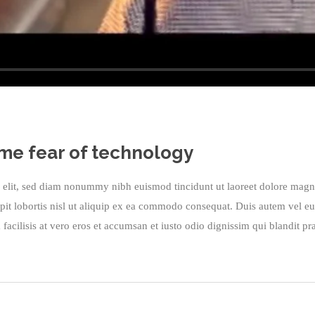
me fear of technology
g elit, sed diam nonummy nibh euismod tincidunt ut laoreet dolore magn
pit lobortis nisl ut aliquip ex ea commodo consequat. Duis autem vel eum 
 facilisis at vero eros et accumsan et iusto odio dignissim qui blandit pra