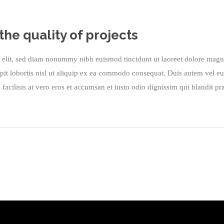
he quality of projects
g elit, sed diam nonummy nibh euismod tincidunt ut laoreet dolore magn
pit lobortis nisl ut aliquip ex ea commodo consequat. Duis autem vel eum 
 facilisis at vero eros et accumsan et iusto odio dignissim qui blandit pra