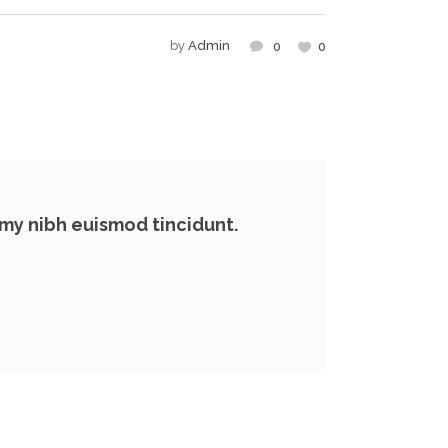
by
Admin
0
0
my nibh euismod tincidunt.