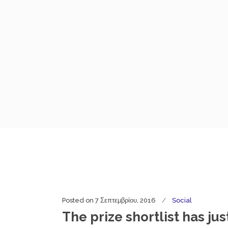
Posted on
7 Σεπτεμβρίου, 2016
Social
The prize shortlist has j