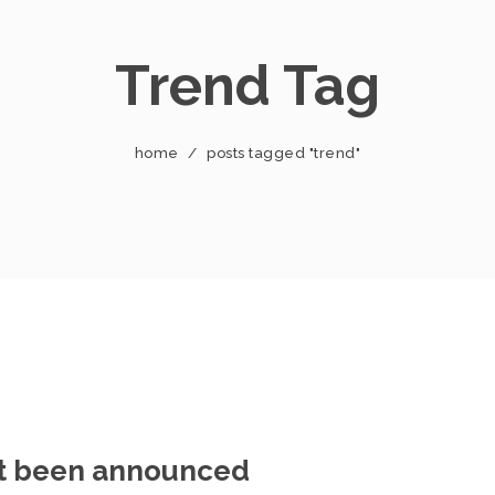
Trend Tag
home
/
posts tagged "trend"
ust been announced