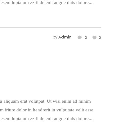
esent luptatum zzril delenit augue duis dolore....
by
Admin
0
0
a aliquam erat volutpat. Ut wisi enim ad minim
iriure dolor in hendrerit in vulputate velit esse
esent luptatum zzril delenit augue duis dolore....