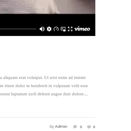
a aliquam erat volutpat. Ut wisi enim ad minim
iriure dolor in hendrerit in vulputate velit esse
esent luptatum zzril delenit augue duis dolore....
by
Admin
0
0