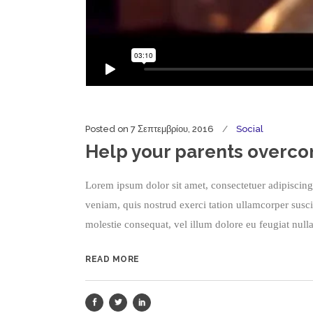
Posted on
7 Σεπτεμβρίου, 2016
Social
Help your parents overco
Lorem ipsum dolor sit amet, consectetuer adipiscin
veniam, quis nostrud exerci tation ullamcorper susci
molestie consequat, vel illum dolore eu feugiat nulla
READ MORE