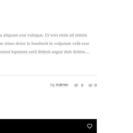
a aliquam erat volutpat. Ut wisi enim ad minim
iriure dolor in hendrerit in vulputate velit esse
esent luptatum zzril delenit augue duis dolore....
by
Admin
0
0