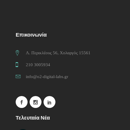
Επικοινωνία
Λ. Περικλέους 56, Χολαργός 15561
210 3005934
info@o2-digital-labs.gr
Τελευταία Νέα