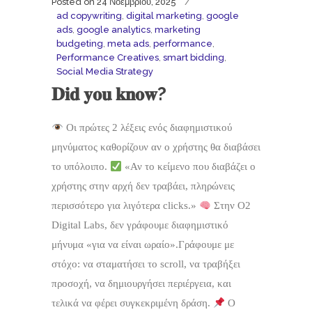
Posted on
24 Νοεμβρίου, 2025
ad copywriting
,
digital marketing
,
google
ads
,
google analytics
,
marketing
budgeting
,
meta ads
,
performance
,
Performance Creatives
,
smart bidding
,
Social Media Strategy
𝐃𝐢𝐝 𝐲𝐨𝐮 𝐤𝐧𝐨𝐰?
Οι πρώτες 2 λέξεις ενός διαφημιστικού
μηνύματος καθορίζουν αν ο χρήστης θα διαβάσει
το υπόλοιπο.
«Αν το κείμενο που διαβάζει ο
χρήστης στην αρχή δεν τραβάει, πληρώνεις
περισσότερο για λιγότερα clicks.»
Στην O2
Digital Labs, δεν γράφουμε διαφημιστικό
μήνυμα «για να είναι ωραίο».Γράφουμε με
στόχο: να σταματήσει το scroll, να τραβήξει
προσοχή, να δημιουργήσει περιέργεια, και
τελικά να φέρει συγκεκριμένη δράση.
Ο