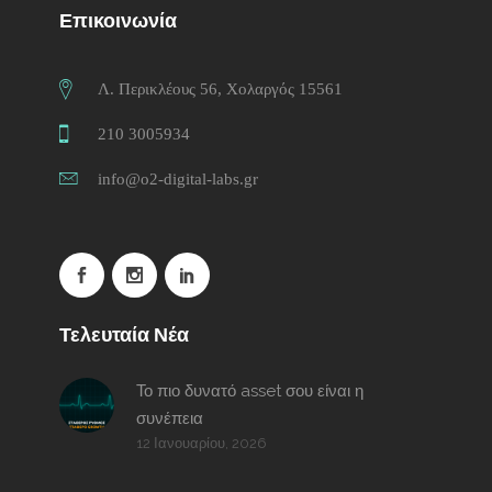
Επικοινωνία
Λ. Περικλέους 56, Χολαργός 15561
210 3005934
info@o2-digital-labs.gr
Τελευταία Νέα
Το πιο δυνατό asset σου είναι η
συνέπεια
12 Ιανουαρίου, 2026