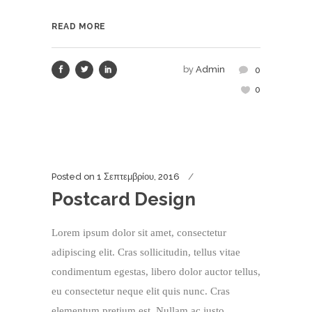
READ MORE
by
Admin
0
0
Posted on
1 Σεπτεμβρίου, 2016
Postcard Design
Lorem ipsum dolor sit amet, consectetur
adipiscing elit. Cras sollicitudin, tellus vitae
condimentum egestas, libero dolor auctor tellus,
eu consectetur neque elit quis nunc. Cras
elementum pretium est. Nullam ac justo