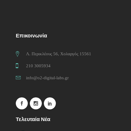
Επικοινωνία
Λ. Περικλέους 56, Χολαργός 15561
210 3005934
info@o2-digital-labs.gr
Τελευταία Νέα