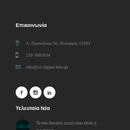
Επικοινωνία
Λ. Περικλέους 56, Χολαργός 15561
210 3005934
info@o2-digital-labs.gr
Τελευταία Νέα
Το πιο δυνατό asset σου είναι η