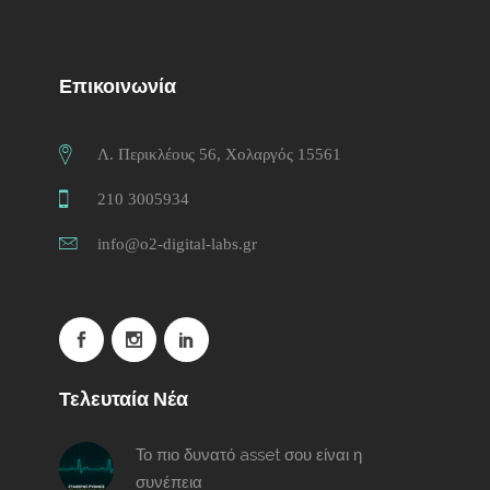
Επικοινωνία
Λ. Περικλέους 56, Χολαργός 15561
210 3005934
info@o2-digital-labs.gr
Τελευταία Νέα
Το πιο δυνατό asset σου είναι η
συνέπεια