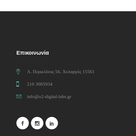
Επικοινωνία
Λ. Περικλέους 56, Χολαργός 15561
210 3005934
info@o2-digital-labs.gr