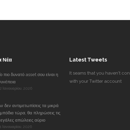
α Νέα
Latest Tweets
It seams that you haven't co
ο πιο δυνατό asset σου είναι η
with your Twitter account
συνέπεια
2 Ιανουαρίου, 2026
ν δεν αντιμετωπίσεις τα μικρά
μπόδια τώρα, θα πληρώσεις τις
εγάλες απώλειες αύριο
1 Ιανουαρίου, 2026