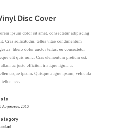
Vinyl Disc Cover
orem ipsum dolor sit amet, consectetur adipiscing
lit. Cras sollicitudin, tellus vitae condimentum
gestas, libero dolor auctor tellus, eu consectetur
eque elit quis nunc. Cras elementum pretium est.
ullam ac justo efficitur, tristique ligula a,
ellentesque ipsum. Quisque augue ipsum, vehicula
t tellus nec.
Date
5 Αυγούστου, 2016
Category
tandard