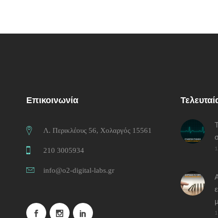
Επικοινωνία
Τελευταί
Τ
Λ. Περικλέους 56, Χολαργός 15561
1
210 3005934
info@o2-digital-labs.gr
Α
ε
μ
1