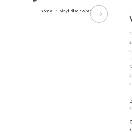
home
/
vinyl disc cover
L
e
e
n
N
p
e
2
S