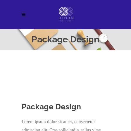
Package Design
Package Design
Lorem ipsum dolor sit amet, consectetur
adipiscing elit. Cras sollicitudin, tellus vitae