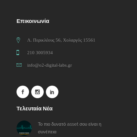
Επικοινωνία
Λ. Περικλέους 56, Χολαργός 15561
210 3005934
info@o2-digital-labs.gr
Τελευταία Νέα
Το πιο δυνατό asset σου είναι η
συνέπεια