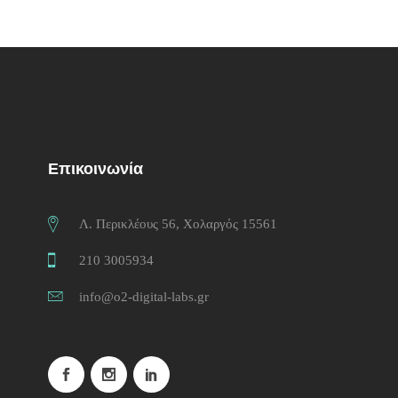
Επικοινωνία
Λ. Περικλέους 56, Χολαργός 15561
210 3005934
info@o2-digital-labs.gr