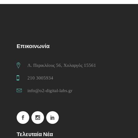
Επικοινωνία
Λ. Περικλέους 56, Χολαργός 15561
210 3005934
info@o2-digital-labs.gr
Τελευταία Νέα