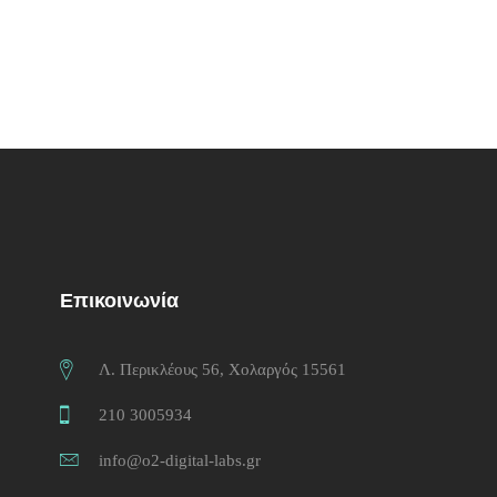
Επικοινωνία
Λ. Περικλέους 56, Χολαργός 15561
210 3005934
info@o2-digital-labs.gr