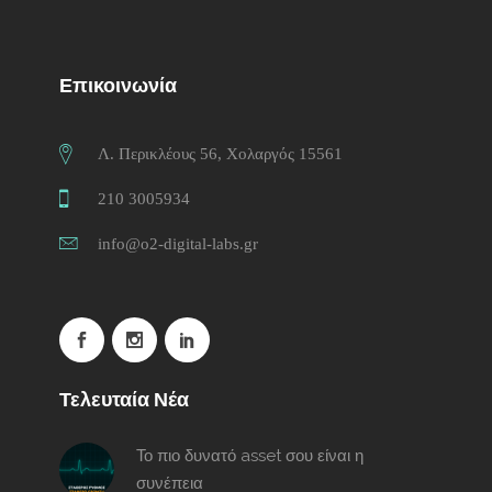
Επικοινωνία
Λ. Περικλέους 56, Χολαργός 15561
210 3005934
info@o2-digital-labs.gr
Τελευταία Νέα
Το πιο δυνατό asset σου είναι η
συνέπεια