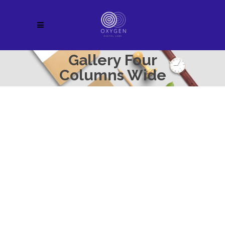
Gallery Four
Columns Wide
Business Card
Artworks
/
Web
CD Cover
Artworks
/
Print
Awesome Jar
Artworks
/
Photography
Coffee Shop
Artworks
/
Modern
Minimalist Brands
Artworks
/
Print
Postcard Design
Artworks
/
Photography
Package Design
Artworks
/
Print
Logo Mock-Ups
Artworks
/
Web
Digital Art
Artworks
/
Digital
Creative Cups