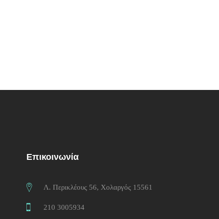
Artworks
/
Modern
Fashion Mock-Ups
Artworks
/
Digital
Inspiration Archive
Artworks
/
Modern
Business Card
Artworks
/
Web
CD Cover
Artworks
/
Print
Awesome Jar
Artworks
/
Photography
Coffee Shop
Artworks
/
Modern
Επικοινωνία
Λ. Περικλέους 56, Χολαργός 15561
210 3005934