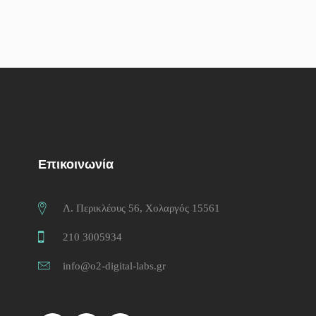
Επικοινωνία
Λ. Περικλέους 56, Χολαργός 15561
210 3005934
info@o2-digital-labs.gr